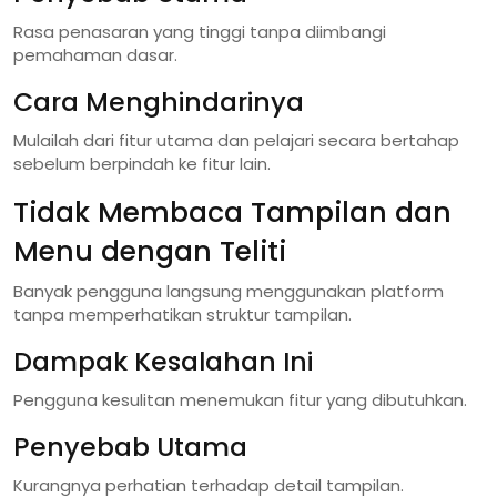
Rasa penasaran yang tinggi tanpa diimbangi
pemahaman dasar.
Cara Menghindarinya
Mulailah dari fitur utama dan pelajari secara bertahap
sebelum berpindah ke fitur lain.
Tidak Membaca Tampilan dan
Menu dengan Teliti
Banyak pengguna langsung menggunakan platform
tanpa memperhatikan struktur tampilan.
Dampak Kesalahan Ini
Pengguna kesulitan menemukan fitur yang dibutuhkan.
Penyebab Utama
Kurangnya perhatian terhadap detail tampilan.