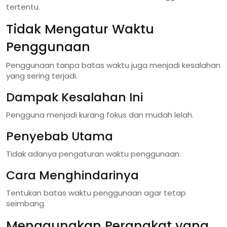
tertentu.
Tidak Mengatur Waktu
Penggunaan
Penggunaan tanpa batas waktu juga menjadi kesalahan
yang sering terjadi.
Dampak Kesalahan Ini
Pengguna menjadi kurang fokus dan mudah lelah.
Penyebab Utama
Tidak adanya pengaturan waktu penggunaan.
Cara Menghindarinya
Tentukan batas waktu penggunaan agar tetap
seimbang.
Menggunakan Perangkat yang