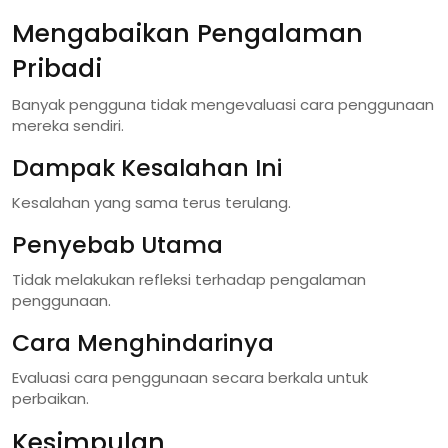
Mengabaikan Pengalaman
Pribadi
Banyak pengguna tidak mengevaluasi cara penggunaan
mereka sendiri.
Dampak Kesalahan Ini
Kesalahan yang sama terus terulang.
Penyebab Utama
Tidak melakukan refleksi terhadap pengalaman
penggunaan.
Cara Menghindarinya
Evaluasi cara penggunaan secara berkala untuk
perbaikan.
Kesimpulan