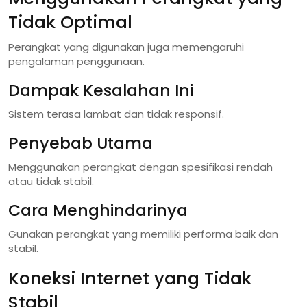
Tidak Optimal
Perangkat yang digunakan juga memengaruhi
pengalaman penggunaan.
Dampak Kesalahan Ini
Sistem terasa lambat dan tidak responsif.
Penyebab Utama
Menggunakan perangkat dengan spesifikasi rendah
atau tidak stabil.
Cara Menghindarinya
Gunakan perangkat yang memiliki performa baik dan
stabil.
Koneksi Internet yang Tidak
Stabil