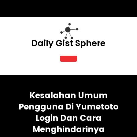
Skip
to
content
Daily Gist Sphere
Open
Button
Kesalahan Umum
Pengguna Di Yumetoto
Login Dan Cara
Menghindarinya