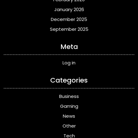
January 2026
December 2025
September 2025
Meta
Log in
Categories
Business
Gaming
News
Other
Tech