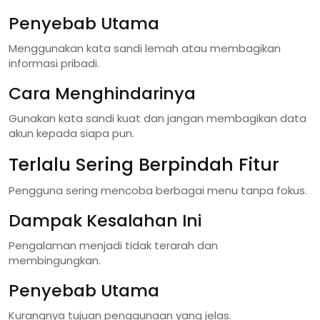
Penyebab Utama
Menggunakan kata sandi lemah atau membagikan
informasi pribadi.
Cara Menghindarinya
Gunakan kata sandi kuat dan jangan membagikan data
akun kepada siapa pun.
Terlalu Sering Berpindah Fitur
Pengguna sering mencoba berbagai menu tanpa fokus.
Dampak Kesalahan Ini
Pengalaman menjadi tidak terarah dan
membingungkan.
Penyebab Utama
Kurangnya tujuan penggunaan yang jelas.