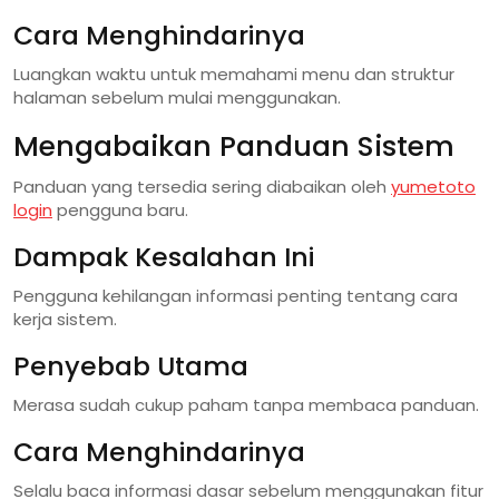
Cara Menghindarinya
Luangkan waktu untuk memahami menu dan struktur
halaman sebelum mulai menggunakan.
Mengabaikan Panduan Sistem
Panduan yang tersedia sering diabaikan oleh
yumetoto
login
pengguna baru.
Dampak Kesalahan Ini
Pengguna kehilangan informasi penting tentang cara
kerja sistem.
Penyebab Utama
Merasa sudah cukup paham tanpa membaca panduan.
Cara Menghindarinya
Selalu baca informasi dasar sebelum menggunakan fitur